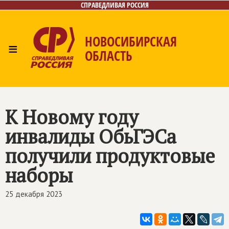
СПРАВЕДЛИВАЯ РОССИЯ
НОВОСИБИРСКАЯ
≡
ОБЛАСТЬ
Главная
Новости
Лица
Фото/Видео
Газета
Контакты
К Новому году
инвалиды ОбьГЭСа
получили продуктовые
наборы
25 декабря 2023