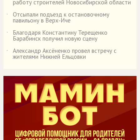
работу строителей Новосибирской области
Отсыпали подъезд к остановочному
˙
павильону в Верх-Иче
Благодаря Константину Терещенко
˙
Барабинск получил новую сцену
Александр Аксёненко провел встречу с
˙
жителями Нижней Ельцовки