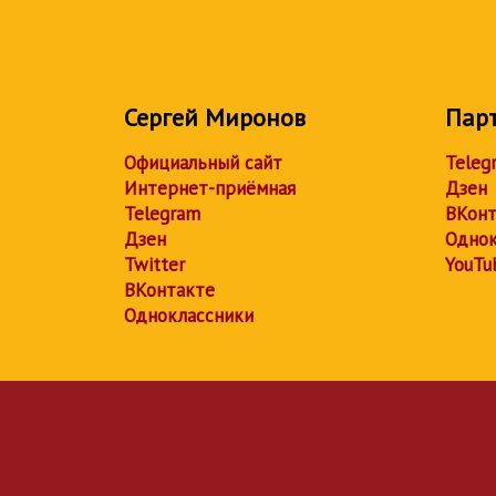
Сергей Миронов
Пар
Официальный сайт
Teleg
Интернет-приёмная
Дзен
Telegram
ВКонт
Дзен
Однок
Twitter
YouTu
ВКонтакте
Одноклассники