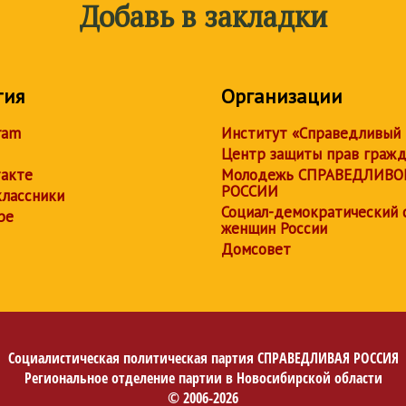
Добавь в закладки
тия
Организации
ram
Институт «Справедливый
Центр защиты прав граж
акте
Молодежь СПРАВЕДЛИВО
РОССИИ
лассники
Социал-демократический 
be
женщин России
Домсовет
Социалистическая политическая партия
СПРАВЕДЛИВАЯ РОССИЯ
Региональное отделение партии в Новосибирской области
© 2006-2026