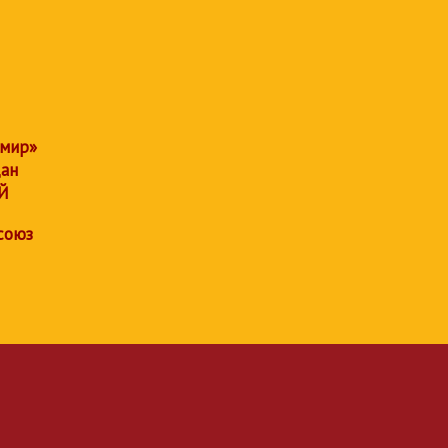
 мир»
дан
Й
союз