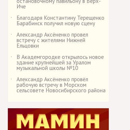
остановочному павильону в Верх-
Иче
Благодаря Константину Терещенко
˙
Барабинск получил новую сцену
Александр Аксёненко провел
˙
встречу с жителями Нижней
Ельцовки
В Академгородке открылось новое
˙
здание крупнейшей за Уралом
музыкальной школы №10
Александр Аксёненко провёл
˙
рабочую встречу в Морском
сельсовете Новосибирского района